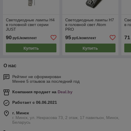
Светодиодные лампы Н4
Светодиодные лампы Н7
Св
в головной свет серии
в головной свет Atom
в г
JUST
PRO
90
95
71
руб./комплект
руб./комплект
Купить
Купить
О нас
Рейтинг не сформирован
Менее 5 отзывов за последний год
Компания продает на
Deal.by
Работает с 06.06.2021
г. Минск
г. Минск, ул. Некрасова 73, 2 этаж, 17 павильон, Минск,
Беларусь