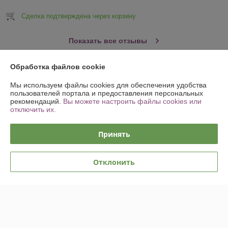
Сделка подтверждена через корзину
Показать все отзывы
Обработка файлов cookie
О нас
Мы используем файлы cookies для обеспечения удобства
пользователей портала и предоставления персональных
Контакты
рекомендаций.
Вы можете настроить файлы cookies или
отключить их.
Доставка и оплата
Принять
График работы
Отклонить
Полная версия сайта
Политика обработки cookies
Сайт создан на платформе Deal.by