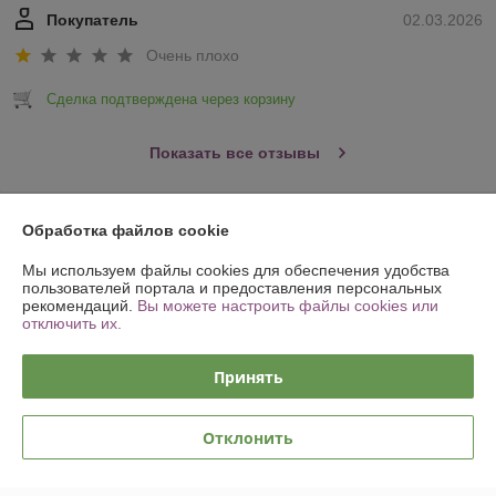
Покупатель
02.03.2026
Очень плохо
Сделка подтверждена через корзину
Показать все отзывы
О нас
Обработка файлов cookie
Мы используем файлы cookies для обеспечения удобства
Контакты
пользователей портала и предоставления персональных
рекомендаций.
Вы можете настроить файлы cookies или
отключить их.
Доставка и оплата
Принять
График работы
Отклонить
Полная версия сайта
Политика обработки cookies