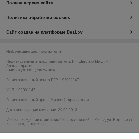
Полная версия сайта
Политика обработки cookies
Сайт создан на платформе Deal.by
Информация для покупателя
Индивидуальный предприниматель:
ИП Шпилько Максим
Александрович
г. Минск ул. Ландера 54 кв.47
Регистрационный номер ЕГР: 192031147
УНП: 192031147
Регистрационный орган: Минский горисполком
Дата регистрации компании: 20.08.2013
Местонахождение книги жалоб и предложений: г. Минск, ул. Некрасова
73, 2 этаж, 17 павильон