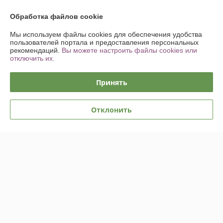
Обработка файлов cookie
О нас
Мы используем файлы cookies для обеспечения удобства
пользователей портала и предоставления персональных
Контакты
рекомендаций.
Вы можете настроить файлы cookies или
отключить их.
Доставка и оплата
Принять
График работы
Отклонить
Полная версия сайта
Политика обработки cookies
Сайт создан на платформе Deal.by
Информация для покупателя
Индивидуальный предприниматель:
ИП Шпилько Максим
Александрович