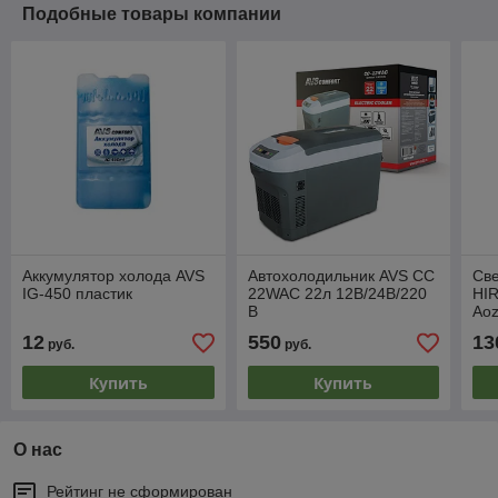
Подобные товары компании
Аккумулятор холода AVS
Автохолодильник AVS CC
Св
IG-450 пластик
22WAC 22л 12В/24В/220
HIR
В
Ao
12
550
13
руб.
руб.
Купить
Купить
О нас
Рейтинг не сформирован