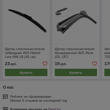
Щетка стеклоочистителя
Щетка стеклоочистителя
Ав
гибридная AVS Hybrid
бескаркасная AVS 45см
ком
Line HW-18 (45 см)
(OL-18")
75
23
15
17
руб.
руб.
Купить
Купить
О нас
Рейтинг не сформирован
Менее 5 отзывов за последний год
Компания продает на
Deal.by