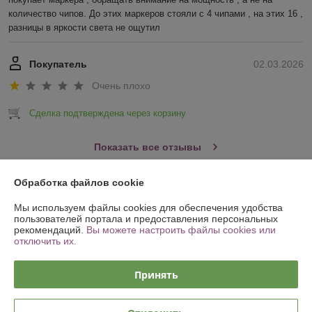
количество чипов. До этих маркеров стояли с 4 чипами , на этих 16 , 
разницы в яркости света не ощутил
Покупатель
02.03.2026
Очень плохо
Сделка подтверждена через корзину
Показать все отзывы
Обработка файлов cookie
О нас
Мы используем файлы cookies для обеспечения удобства
пользователей портала и предоставления персональных
Контакты
рекомендаций.
Вы можете настроить файлы cookies или
отключить их.
Доставка и оплата
Принять
График работы