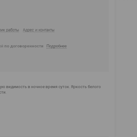
фик работы
Адрес и контакты
ней
по договоренности
Подробнее
ную видимость в ночное время суток. Яркость белого
сти.