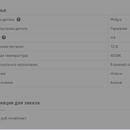
НЫЕ
одитель
Philips
 производитель
Германия
ь
H4
ение питания
12 В
ая температура
4300K
ональное назначение
Ближний с
ние
Новое
вечения
Белый
ация для заказа
8
руб.
/комплект