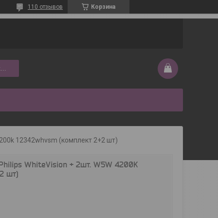
110 отзывов
Корзина
...
 4200k 12342whvsm (комплект 2+2 шт)
hilips WhiteVision + 2шт. W5W 4200K
2 шт)