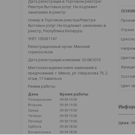
Дата регистрации в Торговом реестре/
Реестре бытовых услуг: Не подлежит
ОСНОВ
занесению в реестр
Номер в Торговом реестре/Реестре
Произв
бытовых услуг: Не подлежит занесению в
Страна
реестр, Республика Беларусь
УНП: 192031147
Цокол
Регистрационный орган: Минский
Напряж
горисполком
Цветов
Дата регистрации компании: 20.08.2013
Функци
Местонахождение книги замечаний и
предложений: г. Минск, ул. Некрасова 73, 2
Состоя
этаж, 17 павильон
Цвет с
Режим работы:
День
Время работы
Понедельник
09:30-19:00
Вторник
09:30-19:00
Информ
Среда
09:30-19:00
Четверг
09:30-19:00
Пятница
09:30-19:00
Цена:
5
Суббота
09:30-18:00
Воскресенье
09:30-18:00