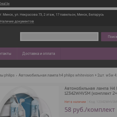
Deal.by
г. Минск, ул. Некрасова 73, 2 этаж, 17 павильон, Минск, Беларусь
Наличие документов
Поиск
нтакты
Доставка и оплата
 philips
Автомобильная лампа h4 philips whitevision + 2шт. w5w
Автомобильная лампа H4 P
12342WHVSM (комплект 2+
Нет в наличии
Код:
12342WHVSM
58
руб.
/комплект