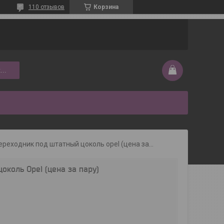
110 отзывов
Корзина
...
Переходник под штатный цоколь opel (цена за пару)
околь Opel (цена за пару)