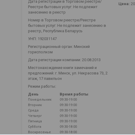
Дата регистрации в Торговом реестре/
Цена:
2
Реестре бытовых услуг: Не подлежит
занесению в реестр
Номер в Торговом реестре/Реестре
бытовых услуг: Не подлежит занесению в
реестр, Республика Беларусь
УНП: 192031147
Регистрационный орган: Минский
горисполком
Дата регистрации компании: 20.08.2013
Местонахождение книги замечаний и
предложений: г. Минск, ул. Некрасова 73, 2
этаж, 17 павильон
Режим работы:
День
Время работы
Понедельник
09:30-19:00
Вторник
09:30-19:00
Среда
09:30-19:00
Четверг
09:30-19:00
Пятница
09:30-19:00
Суббота
09:30-18:00
Воскресенье
09:30-18:00