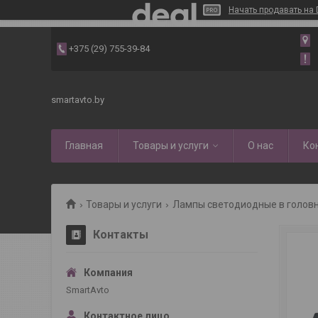
Начать продавать на 
+375 (29) 755-39-84
smartavto.by
Главная
Товары и услуги
О нас
Ко
Товары и услуги
Лампы светодиодные в головно
Контакты
SmartAvto