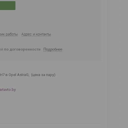
фик работы
Адрес и контакты
ней
по договоренности
Подробнее
в Opel AstraG, (цена за пару)
artavto.by