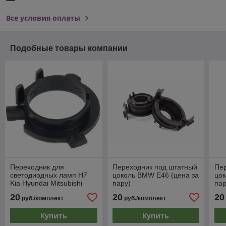
Все условия оплаты
Подобные товары компании
Переходник для
Переходник под штатный
Пе
светодиодных ламп H7
цоколь BMW E46 (цена за
цок
Kia Hyundai Mitsubishi
пару)
пар
(цена за пару)
20
20
20
руб./комплект
руб./комплект
Купить
Купить