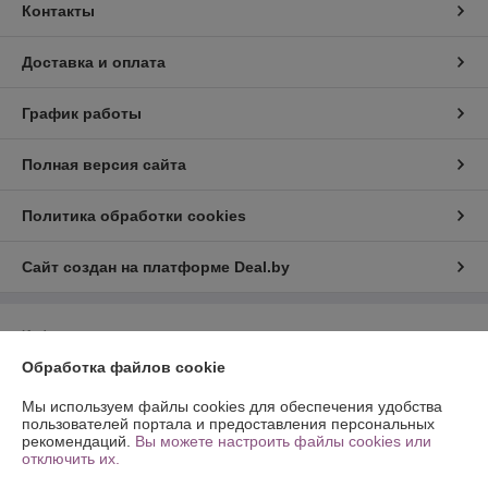
Контакты
Доставка и оплата
График работы
Полная версия сайта
Политика обработки cookies
Сайт создан на платформе Deal.by
Информация для покупателя
Обработка файлов cookie
Индивидуальный предприниматель:
ИП Шпилько Максим
Александрович
г. Минск ул. Ландера 54 кв.47
Мы используем файлы cookies для обеспечения удобства
пользователей портала и предоставления персональных
Регистрационный номер ЕГР: 192031147
рекомендаций.
Вы можете настроить файлы cookies или
отключить их.
УНП: 192031147