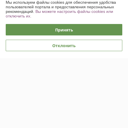
Мы используем файлы cookies для обеспечения удобства
пользователей портала и предоставления персональных
Контакты
рекомендаций.
Вы можете настроить файлы cookies или
отключить их.
Доставка и оплата
Принять
График работы
Отклонить
Полная версия сайта
Политика обработки cookies
Сайт создан на платформе Deal.by
Информация для покупателя
Индивидуальный предприниматель:
ИП Шпилько Максим
Александрович
г. Минск ул. Ландера 54 кв.47
Регистрационный номер ЕГР: 192031147