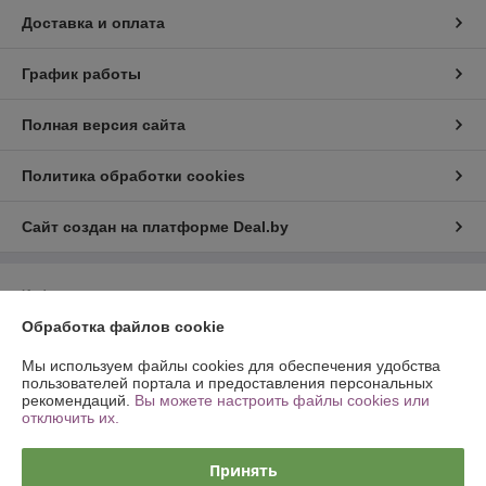
Доставка и оплата
График работы
Полная версия сайта
Политика обработки cookies
Сайт создан на платформе Deal.by
Информация для покупателя
Обработка файлов cookie
Индивидуальный предприниматель:
ИП Шпилько Максим
Александрович
г. Минск ул. Ландера 54 кв.47
Мы используем файлы cookies для обеспечения удобства
пользователей портала и предоставления персональных
Регистрационный номер ЕГР: 192031147
рекомендаций.
Вы можете настроить файлы cookies или
отключить их.
УНП: 192031147
Регистрационный орган: Минский горисполком
Принять