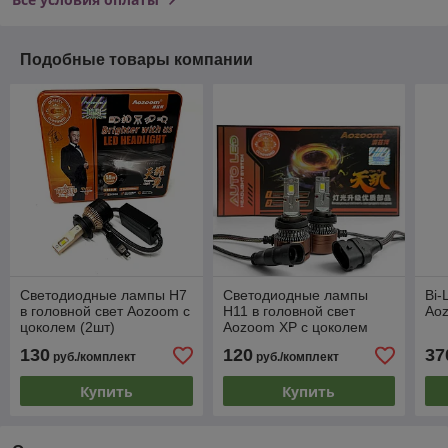
Подобные товары компании
Светодиодные лампы H7
Светодиодные лампы
Bi-
в головной свет Aozoom с
H11 в головной свет
Ao
цоколем (2шт)
Aozoom XP с цоколем
(2шт)
130
120
37
руб./комплект
руб./комплект
Купить
Купить