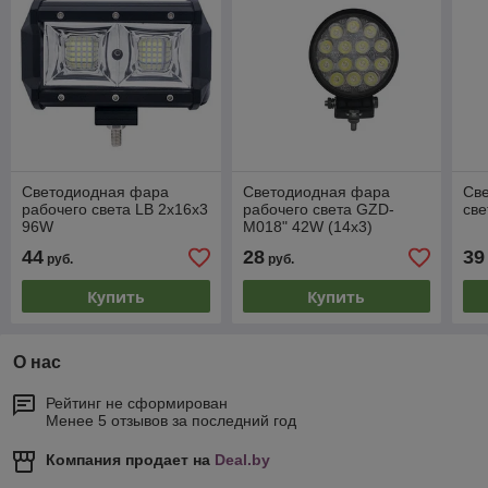
Светодиодная фара
Светодиодная фара
Св
рабочего света LB 2x16x3
рабочего света GZD-
све
96W
M018" 42W (14х3)
44
28
39
руб.
руб.
Купить
Купить
О нас
Рейтинг не сформирован
Менее 5 отзывов за последний год
Компания продает на
Deal.by