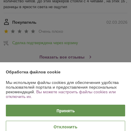
количество чипов. До этих маркеров стояли с 4 чипами , на этих 16 , 
разницы в яркости света не ощутил
Покупатель
02.03.2026
Очень плохо
Сделка подтверждена через корзину
Показать все отзывы
Обработка файлов cookie
О нас
Мы используем файлы cookies для обеспечения удобства
пользователей портала и предоставления персональных
Контакты
рекомендаций.
Вы можете настроить файлы cookies или
отключить их.
Доставка и оплата
Принять
График работы
Отклонить