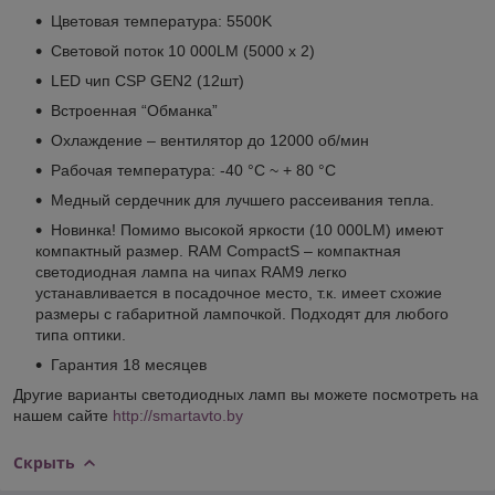
Цветовая температура: 5500K
Световой поток 10 000LM (5000 х 2)
LED чип CSP GEN2 (12шт)
Встроенная “Обманка”
Охлаждение – вентилятор до 12000 об/мин
Рабочая температура: -40 °C ~ + 80 °C
Медный сердечник для лучшего рассеивания тепла.
Новинка! Помимо высокой яркости (10 000LM) имеют
компактный размер. RAM CompactS – компактная
светодиодная лампа на чипах RAM9 легко
устанавливается в посадочное место, т.к. имеет схожие
размеры с габаритной лампочкой. Подходят для любого
типа оптики.
Гарантия 18 месяцев
Другие варианты светодиодных ламп вы можете посмотреть на
нашем сайте
http://smartavto.by
Скрыть