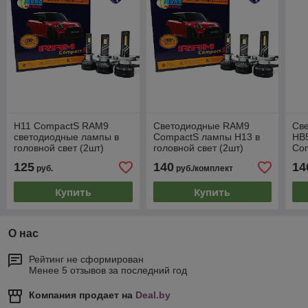
H11 CompactS RAM9
Светодиодные RAM9
Св
светодиодные лампы в
CompactS лампы H13 в
HB5
головной свет (2шт)
головной свет (2шт)
Com
125
140
14
руб.
руб./комплект
Купить
Купить
О нас
Рейтинг не сформирован
Менее 5 отзывов за последний год
Компания продает на
Deal.by