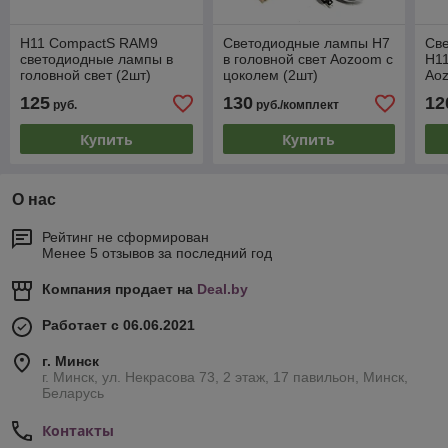
H11 CompactS RAM9
Светодиодные лампы H7
Св
светодиодные лампы в
в головной свет Aozoom с
H11
головной свет (2шт)
цоколем (2шт)
Ao
(2ш
125
130
12
руб.
руб./комплект
Купить
Купить
О нас
Рейтинг не сформирован
Менее 5 отзывов за последний год
Компания продает на
Deal.by
Работает с 06.06.2021
г. Минск
г. Минск, ул. Некрасова 73, 2 этаж, 17 павильон, Минск,
Беларусь
Контакты