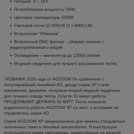
Питание: 9 – 16V
Потребляемая мощность: 55W
Цветовая температура: 5500K
Световой поток 12 000LM (2 x 6000 LM)
Встроенная “Обманка”
Встроенный EMC фильтр – убирает помехи с
радиоприёмников и раций.
Охлаждение – вентилятор до 12000 об/мин
Медный сердечник для лучшего рассеивания тепла
НОВИНКА 2026 года от AOZOOM.По сравнению с
популярнейшей линейкой XO, диоды серии XP стали
компактнее, дешевле, получили второй медный сердечник
для лучшего отвода тепла. Спустя 15 минут работы
ПРОДОЛЖАЮТ ДЕРЖАТЬ 55 ВАТТ. Тесты показали
корректность работы AOZOOM XP на авто, с которыми не
справлялась серия XO.
Серия AOZOOM XP предназначена для замены стандартных
галогенных ламп в легковых автомобилях. В конструкции
используются яркие светодиоды, размещённые на медной